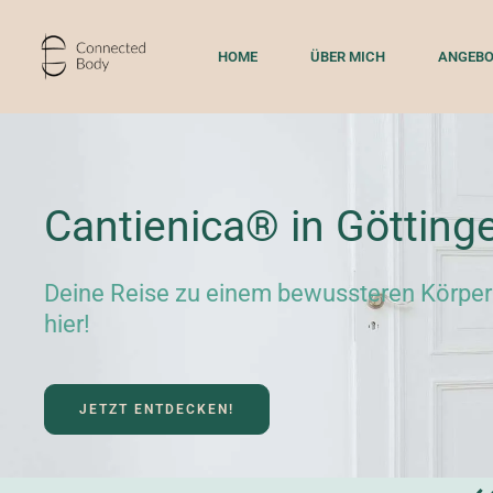
Skip
to
HOME
ÜBER MICH
ANGEBO
content
Cantienica® in Götting
Deine Reise zu einem bewussteren Körper
hier!
JETZT ENTDECKEN!